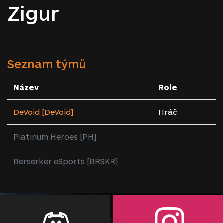
Zigur
Seznam týmů
Název
Role
DeVoid [DeVoid]
Hráč
Platinum Heroes [PH]
Berserker eSports [BRSKR]