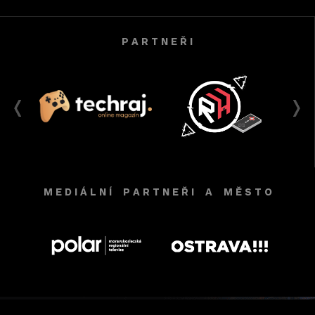
P A R T N E Ř I
M E D I Á L N Í P A R T N E Ř I A M Ě S T O