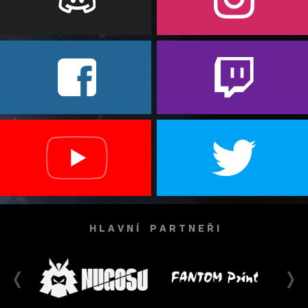
H L A V N Í P A R T N E Ř I