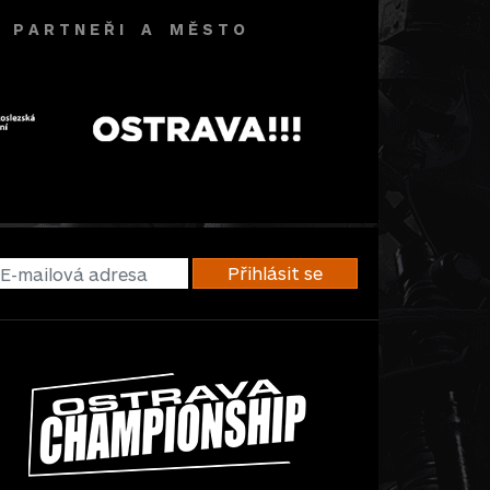
 Í P A R T N E Ř I A M Ě S T O