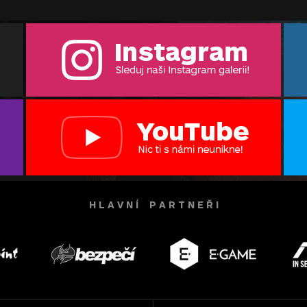
H L A V N Í P A R T N E Ř I