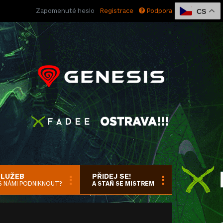
Zapomenuté heslo
Registrace
Podpora
CS
SLUŽEB
PŘIDEJ SE!
S NÁMI PODNIKNOUT?
A STAŇ SE MISTREM