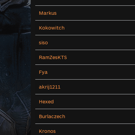
Markus
Kokowitch
siso
RamZesKTS
Fya
akrij1211
Hexed
Burlaczech
Kronos