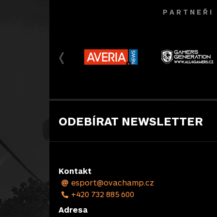
P A R T N E Ř I
ODEBÍRAT NEWSLETTER
Kontakt
esport@ovachamp.cz
+420 732 885 600
Adresa