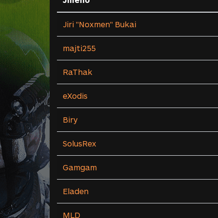
Jiri "Noxmen" Bukai
majti255
RaThak
eXodis
Biry
SolusRex
Gamgam
Eladen
MLD