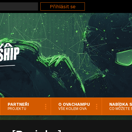
PARTNEŘI
O OVACHAMPU
NABÍDKA 
PROJEKTU
VŠE KOLEM OVA
CO MŮŽETE 