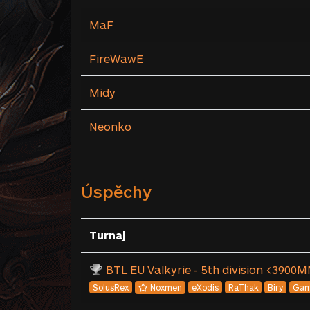
MaF
FireWawE
Midy
Neonko
Úspěchy
Turnaj
BTL EU Valkyrie - 5th division <3900
SolusRex
Noxmen
eXodis
RaThak
Biry
Ga