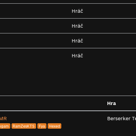
Hráč
Hráč
Hráč
Hráč
Hra
MMR
Berserker T
mgam
RamZesKTS
Fya
Hexed