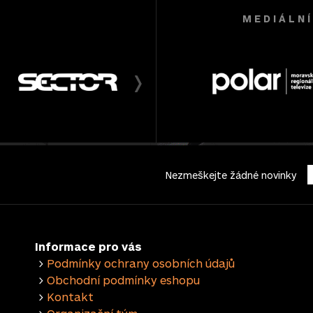
M E D I Á L N
Nezmeškejte žádné novinky
Informace pro vás
>
Podmínky ochrany osobních údajů
>
Obchodní podmínky eshopu
>
Kontakt