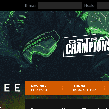
E-mail
Heslo
NOVINKY
TURNAJE
INFORMACE
BOJUJ O TITUL!