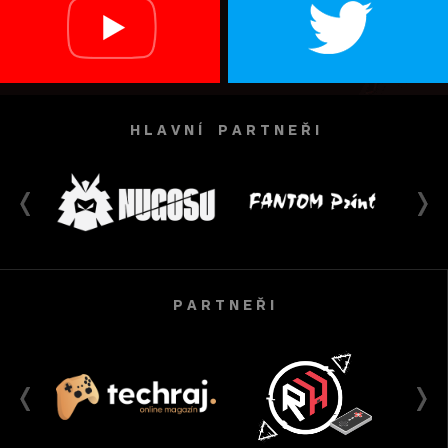
H L A V N Í P A R T N E Ř I
P A R T N E Ř I