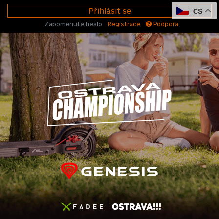
Přihlásit se
CS
Zapomenuté heslo
Registrace
Podpora