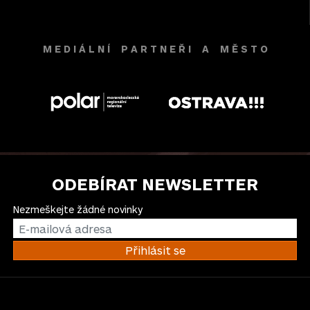
M E D I Á L N Í P A R T N E Ř I A M Ě S T O
ODEBÍRAT NEWSLETTER
Nezmeškejte žádné novinky