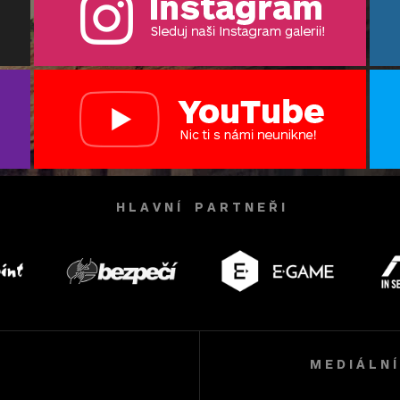
H L A V N Í P A R T N E Ř I
M E D I Á L N