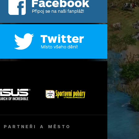
 Í P A R T N E Ř I A M Ě S T O