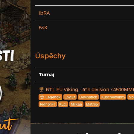
IbRA
BsK
Úspěchy
Turnaj
BTL EU Viking - 4th division <4500MM
Legendk
Loviuf
Devination
Kuschelbunny
So
PignonFr
Kuci
Milkaa
Matrixx