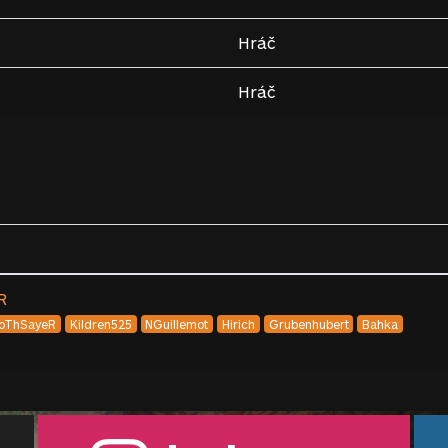
Hráč
Hráč
R
oThSayeR
Kildren525
NGuillemot
Hirich
Grubenhubert
Bahka